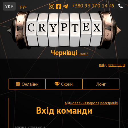
+380 93 170 14 45
УКР
рус
Чернівці
інший?
вхід
реєстрація
Онлайни
Скрині
Лонг
відновлення пароля
реєстрація
Вхід команди
Назва команди