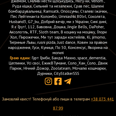
джемом, Сміливі нести щоськудись, Hilfy-ки, Venom.,
Руда кішка, Сильний та незалежні, Срав пес, Шалені
бомбардувальниці, Ramsatk, Опоссумы, Сталеві їжачки,
Пес Лейтенанта Коломбо, Umniashki 80lvl, Соколята,
Husband3, G7_bu, Добрий вечір, ми з України, Сині дині,
Я є Грут!, 112, Бавовна, Дошка, Jingle Bells, DaPoher,
Аксолотль, RTF, Sloth team, В коцику на моцику, Глори
Хол, Пирожечки, Ми тут заради коктейлів, Кі, jimomo,
Тигриные Львы, rusni pizda, Just dance, Ковен за правом
народження, Гуси, Куниця, По 50, Консенсус, Яворина на
могилі
Граю один:
Гурт Гриби, Банда Махно, space_dementia,
Цеглинки, Усі свої, ЕжикВТумане, Соло_Хан_Соло, Движ
Париж, Нічний Дожор, Zoolateam, Мочалю кошмарки,
Дурники, CityStalkerSSS
Замовляй квест! Телефонуй або пиши в телеграм
+38 073 441
87 99