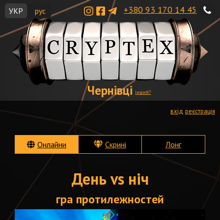
+380 93 170 14 45
УКР
рус
Чернівці
інший?
вхід
реєстрація
Онлайни
Скрині
Лонг
День vs ніч
гра протилежностей