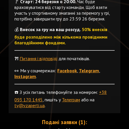
🚩
Старт: 24 березня о 20:00.
Час буде
враховуватися від старту команди. Щоб взяти
участь у спортивному змаганні за перемогу у грі,
потрібно завершити гру до 23:59 26 березня.
💰
Внесок за гру на ваш розсуд.
50% внесків
буде розподілено між кількома провідними
благодійними фондами.
❓❗️
Питання і відповіді
для початківців.
👀 Ми у соцмережах:
Facebook
,
Telegram
,
Instagram
.
☎️ З усіх питань телефонуйте за номером:
+38
093 170 1445
, пишіть у
Телеграм
або на
ty@vzaperti.ua
.
Подані заявки (1):