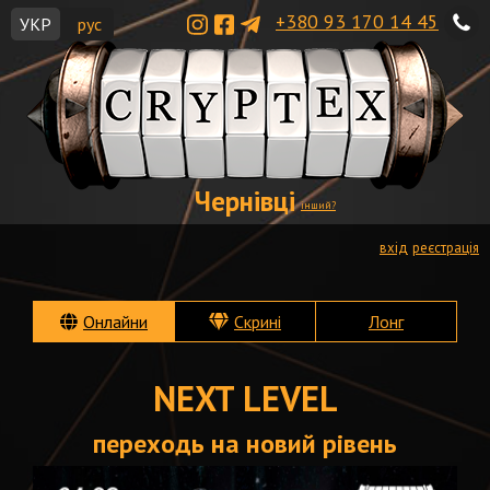
+380 93 170 14 45
УКР
рус
Чернівці
інший?
вхід
реєстрація
Онлайни
Скрині
Лонг
NEXT LEVEL
переходь на новий рівень