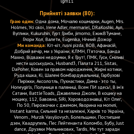
lgm11
Прийняті заявки (80):
Граю один:
Одна дома, Мочалю кошмарки, Augen, Mrs.
Holmes, Усі свої, Irene Adler, mermariel, DRaKoshki, Аул,
Вуглики, Kukuruhin, Гурт Гриби, jimomo, ЕжикВТумане,
Глори Хол, Валети, Eugenika, Нічний Дожор
Ми команда:
Кіт-кіт, rusni pizda, BOB, Афанасій,
Добрий вечір, ми з України, КЛМН, Пʼяточка, Банда
Махно, Відважні недоумки, Я є Грут!, ПМК, Гуси, Сміливі
нести щоськудись, Husband3, Палата 211, Sistas,
DaPoher, Ковен за правом народження, Жирні котики,
Руда кішка, Кі, Шалені бомбардувальниці, Гарбузові
Пиріжки, Аксолотль, Пухнастики, Дима - это ты,
Honeygirls, Полуниця в паляниці, Всем ПИ здесь!, В ім'я
Сатани, BattleToads, Джавелина Джоли, В коцику на
моцику, 112, Бавовна, SiRi, Хороводознавці, Кіт Олег,
По 50, Пирожочки с джемом, Яворина на могилі,
Instant karma, Сильний та незалежні, Харків то Україна,
Venom., Murzik Vasyliovych, Болельщики, Постигшие
дзен, Квадрупель, Пес Лейтенанта Коломбо, Бубу, Just
dance, Друзяки Мельникових, Tardis, Ми тут заради