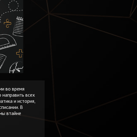
ми во время
о направить всех
атика и история,
списании. В
 мы втайне