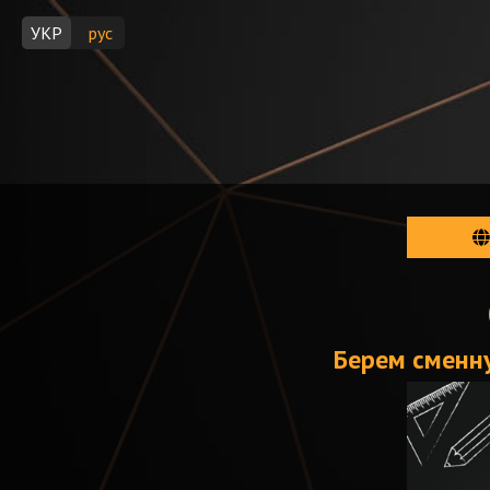
УКР
рус
Берем сменну