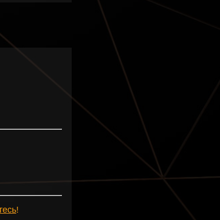
тесь
!