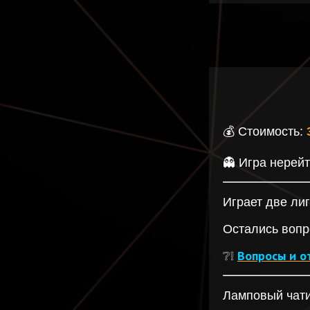
💰 Cтоимость:
👻 Игра нерейт
Играет две ли
Остались воп
❔❕
Вопросы и о
Ламповый чати