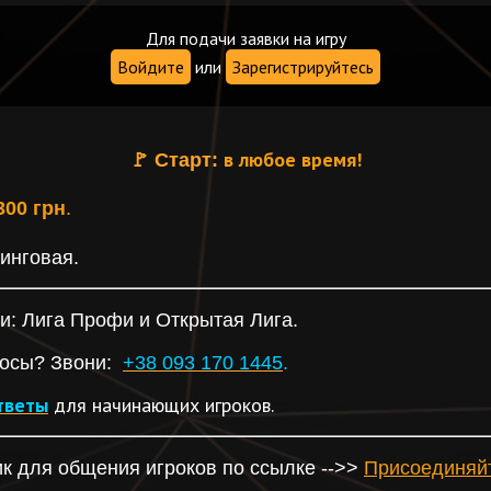
Для подачи заявки на игру
Войдите
или
Зарегистрируйтесь
в любое время!
🚩
Старт:
300 грн
.
инговая.
ги: Лига Профи и Открытая Лига.
росы? Звони:
+38 093 170 1445
.
тветы
для начинающих игроков.
к для общения игроков по ссылке -->>
Присоединяй