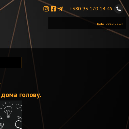
+380 93 170 14 45
вхід
реєстрація
»
 дома голову.