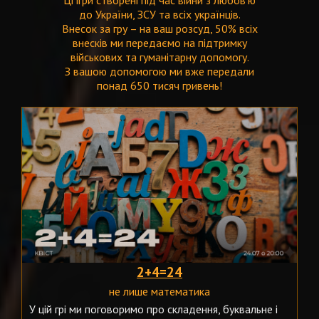
Ці ігри створені під час війни з любов'ю
до України, ЗСУ та всіх українців.
Внесок за гру – на ваш розсуд, 50% всіх
внесків ми передаємо на підтримку
військових та гуманітарну допомогу.
З вашою допомогою ми вже передали
понад 650 тисяч гривень!
2+4=24
не лише математика
У цій грі ми поговоримо про складення, буквальне і