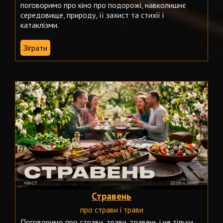
поговоримо про кіно про подорожі, навколишнє
середовище, природу, її захист та стихії і
катаклізми.
Зіграти
Стравень
про страви і трави
Поговоримо про страви, трави, травень і не тільки.