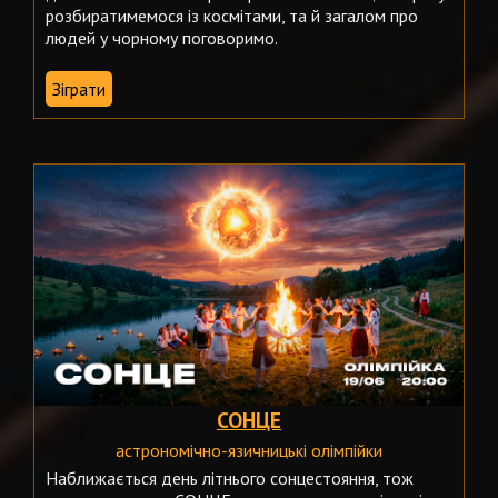
розбиратимемося із космітами, та й загалом про
людей у чорному поговоримо.
Зіграти
СОНЦЕ
астрономічно-язичницькі олімпійки
Наближається день літнього сонцестояння, тож