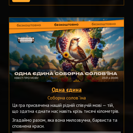
Одна єдина
Соборна солов`їна
Ця гра присвячена нашій рідній співучій мові — тій,
що здатна єднати нас навіть крізь тисячі кілометрів.
Згадаймо разом, яка вона милозвучна, барвиста та
сповнена краси.