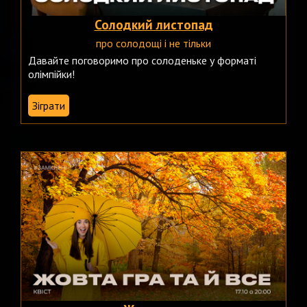
Солодкий листопад
про солодощі і не тільки
Давайте поговоримо про солоденьке у форматі
олімпійки!
Зіграти