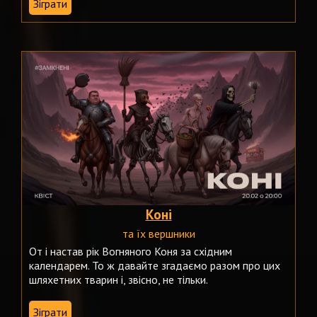
Зіграти
Коні
та їх вершники
От і настав рік Вогняного Коня за східним
календарем. То ж давайте згадаємо разом про цих
шляхетних тварин і, звісно, не тільки.
Зіграти