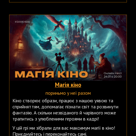
Магія кіно
пориньмо у неї разом
Кіно створює образи, працює з нашою уявою та
сприйняттям, допомагає пізнати світ та розвинути
фантазію. А скільки незвіданого й чарівного може
трапитись з улюбленими героями в кадрі!
У цій грі ми зібрали для вас максимум магії в кіно!
Приєднуйтесь і переконайтесь самі.