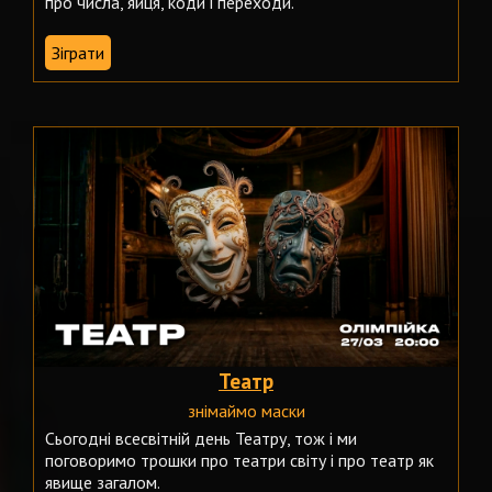
про числа, яйця, коди і переходи.
Зіграти
Театр
знімаймо маски
Сьогодні всесвітній день Театру, тож і ми
поговоримо трошки про театри світу і про театр як
явище загалом.