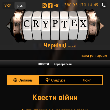
+380 93 170 14 45
УКР
рус
Чернівці
другой?
вход
регистрация
КВЕСТИ
Корпоративи
Онлайны
Сундуки
Лонг
Квести війни