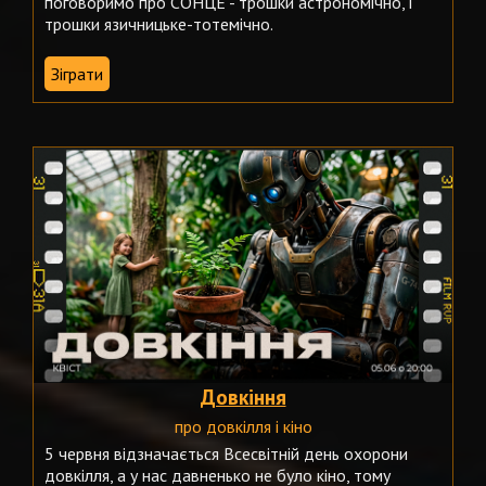
поговоримо про СОНЦЕ - трошки астрономічно, і
трошки язичницьке-тотемічно.
Зіграти
Довкіння
про довкілля і кіно
5 червня відзначається Всесвітній день охорони
довкілля, а у нас давненько не було кіно, тому