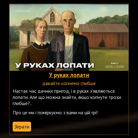
У руках лопати
давайте копнемо глибше
Настає час дачних пригод, і в руках з'являються
лопати. Але що можна знайти, якщо копнути трохи
глибше?..
Про це ми і поміркуємо з вами на цій грі!
Зіграти