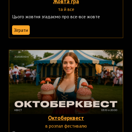
Жовта гра
та й все
Цього жовтня згадаємо про все-все жовте
Зіграти
Октоберквест
в розпал фестивалю