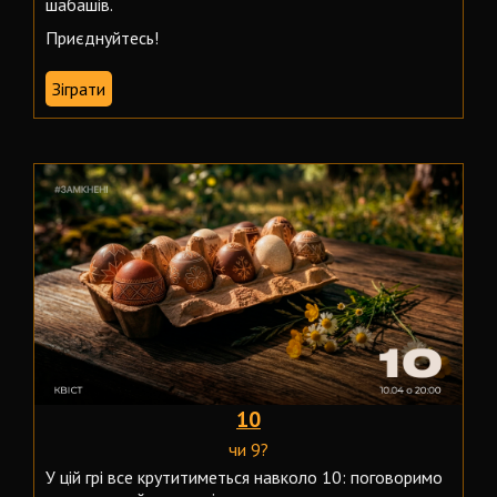
шабашів.
Приєднуйтесь!
Зіграти
10
чи 9?
У цій грі все крутитиметься навколо 10: поговоримо