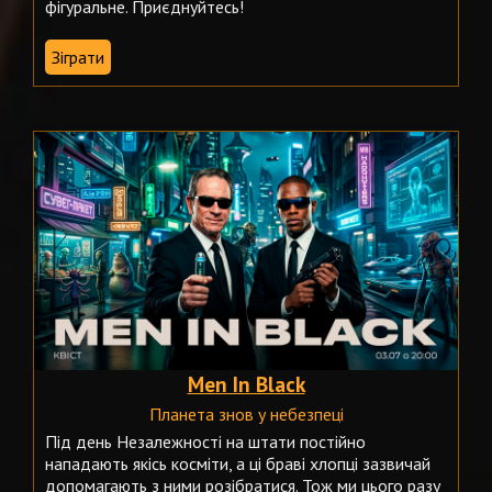
фігуральне. Приєднуйтесь!
Зіграти
Men In Black
Планета знов у небезпеці
Під день Незалежності на штати постійно
нападають якісь косміти, а ці браві хлопці зазвичай
допомагають з ними розібратися. Тож ми цього разу