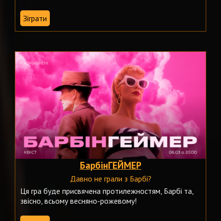
Зіграти
БарбінГЕЙМЕР
Давно не грали з Барбі?
Ця гра буде присвячена протилежностям, Барбі та,
звісно, всьому весняно-рожевому!