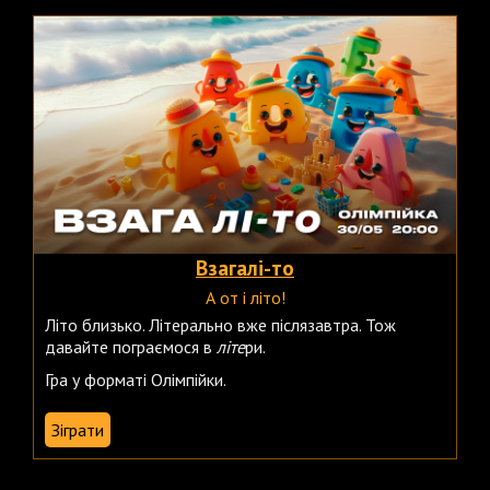
Взагалі-то
А от і літо!
Літо близько. Літерально вже післязавтра. Тож
давайте пограємося в
літе
ри.
Гра у форматі Олімпійки.
Зіграти