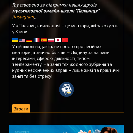
Гру створено за підтримки наших друзів -
мультимовної онлайн-школи "Паляниця"
(
Instagram
).
У «Паляниці» викладачі – це ментори, які закохують
у 8 мов
У цій школі надають не просто професійних
менторів, а значно більше — Людину за вашими
інтересами, сферою діяльності, типом
темпераменту. На заняттях жодного зубріння та
нудних нескінченних вправ – лише живі та практичні
заняття без стресу!
Зіграти