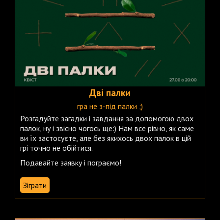
Дві палки
гра не з-під палки ;)
Розгадуйте загадки і завдання за допомогою двох
палок, ну і звісно чогось ще:) Нам все рівно, як саме
ви їх застосуєте, але без якихось двох палок в цій
грі точно не обійтися.
Подавайте заявку і пограємо!
Зіграти