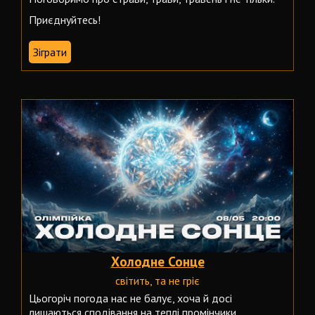
Приєднуйтесь!
Зіграти
Холодне Сонце
світить, та не гріє
Цьогоріч погода нас не балує, хоча й досі
лишаються сподівання на теплі промінчики