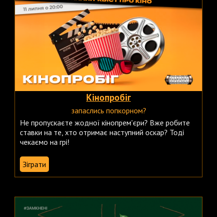
Кінопробіг
запаслись попкорном?
Не пропускаєте жодної кінопрем'єри? Вже робите
ставки на те, хто отримає наступний оскар? Тоді
чекаємо на грі!
Зіграти