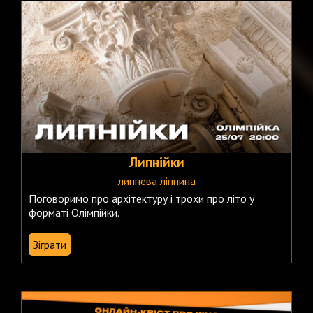
Липнійки
липнева ліпнина
Поговоримо про архітектуру і трохи про літо у
форматі Олімпійки.
Зіграти